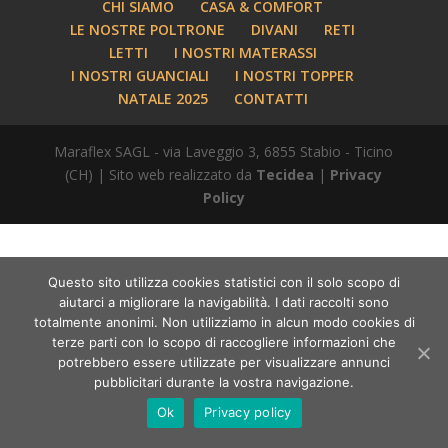
CHI SIAMO
CASA & COMFORT
LE NOSTRE POLTRONE
DIVANI
RETI
LETTI
I NOSTRI MATERASSI
I NOSTRI GUANCIALI
I NOSTRI TOPPER
NATALE 2025
CONTATTI
Maraflex SAGL - via Laveggio 3, 6855 Stabio - Ticino
(CH) | Sito web realizzato da
Tecidea
|
Privacy
Policy
Questo sito utilizza cookies statistici con il solo scopo di
aiutarci a migliorare la navigabilità. I dati raccolti sono
totalmente anonimi. Non utilizziamo in alcun modo cookies di
terze parti con lo scopo di raccogliere informazioni che
potrebbero essere utilizzate per visualizzare annunci
pubblicitari durante la vostra navigazione.
Ok
Privacy policy