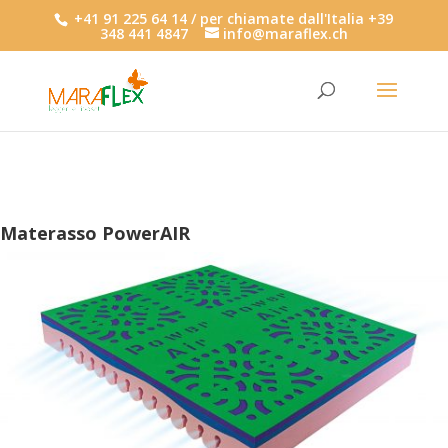
+41 91 225 64 14 / per chiamate dall'Italia +39
348 441 4847
info@maraflex.ch
Materasso PowerAIR