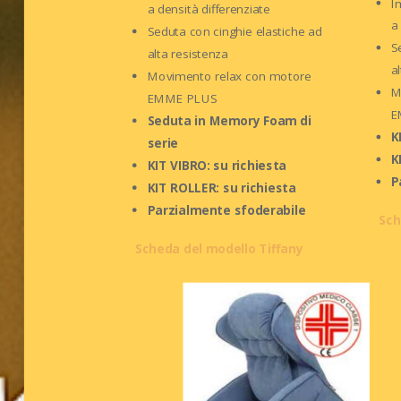
I
a densità differenziate
a
Seduta con cinghie elastiche ad
S
alta resistenza
a
Movimento relax con motore
M
EMME PLUS
E
Seduta in Memory Foam di
K
serie
K
KIT VIBRO: su richiesta
P
KIT ROLLER: su richiesta
Parzialmente sfoderabile
Sch
Scheda del modello Tiffany