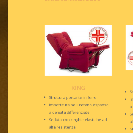
KING
S
Struttura portante in ferro
I
Imbottitura poliuretano espanso
a
a densità differenziate
S
Seduta con cinghie elastiche ad
a
alta resistenza
M