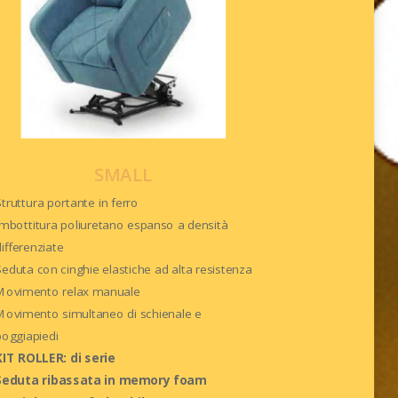
SMALL
Struttura portante in ferro
Imbottitura poliuretano espanso a densità
differenziate
Seduta con cinghie elastiche ad alta resistenza
Movimento relax manuale
Movimento simultaneo di schienale e
poggiapiedi
KIT ROLLER: di serie
Seduta ribassata in memory foam