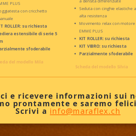
a densità differenziate
MME PLUS
Seduta con cinghie elastiche 
oggiatesta con cricchetto
alta resistenza
anuale
Movimento relax con motore
IT ROLLER: su richiesta
EMME PLUS
ediera estensibile di serie 5
KIT ROLLER: su richiesta
m
KIT VIBRO: su richiesta
arzialmente sfoderabile
Parzialmente sfoderabile
eda del modello Mila
Scheda del modello Silvia
ci e ricevere informazioni sui n
o prontamente e saremo felici 
Scrivi a
info@maraflex.ch