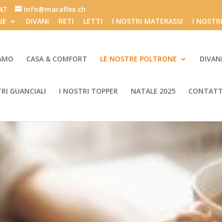
847
info@maraflex.ch
NE
DIVANI
RETI
LETTI
I NOSTRI MATERASSI
I NOSTR
IAMO
CASA & COMFORT
LE NOSTRE POLTRONE
DIVAN
TRI GUANCIALI
I NOSTRI TOPPER
NATALE 2025
CONTATT