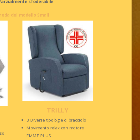
Parzialmente sfoderabile
heda del modello Small
TRILLY
3 Diverse tipologie di bracciolo
Movimento relax con motore
nso
EMME PLUS