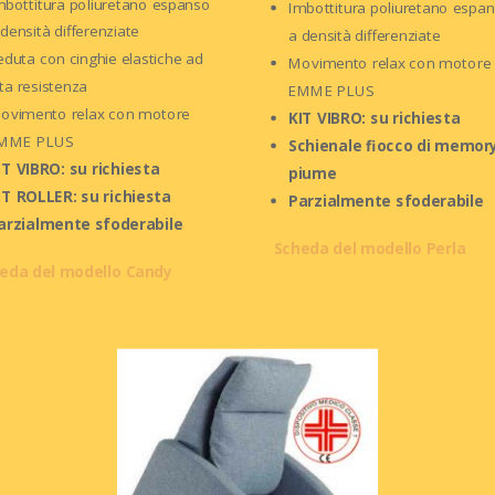
mbottitura poliuretano espanso
Imbottitura poliuretano espa
 densità differenziate
a densità differenziate
eduta con cinghie elastiche ad
Movimento relax con motore
lta resistenza
EMME PLUS
ovimento relax con motore
KIT VIBRO: su richiesta
MME PLUS
Schienale fiocco di memor
IT VIBRO: su richiesta
piume
IT ROLLER: su richiesta
Parzialmente sfoderabile
arzialmente sfoderabile
Scheda del modello Perla
eda del modello Candy