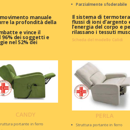
Parzialmente sfoderabile
Il sistema di termotera
un movimento manuale
flussi di ioni d’argento 
rre la profondità della
l’energia del corpo e p
rilassano i tessuti musc
mbatte e vince il
el 96% dei soggetti e
Scheda del modello Calidi
gie nel 52% dei
CANDY
PERLA
truttura portante in ferro
Struttura portante in ferro