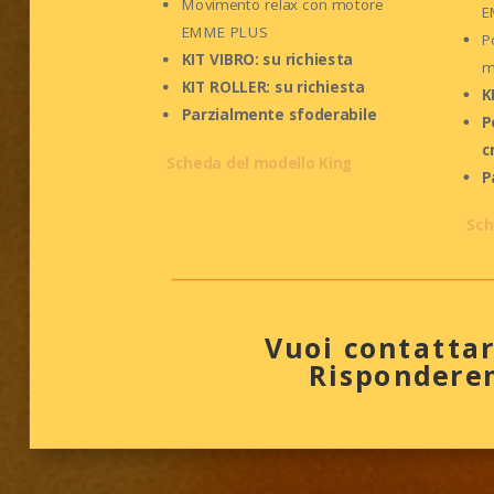
Movimento relax con motore
E
EMME PLUS
P
KIT VIBRO: su richiesta
m
KIT ROLLER: su richiesta
K
Parzialmente sfoderabile
P
c
Scheda del modello King
P
Sch
Vuoi contattar
Risponderem