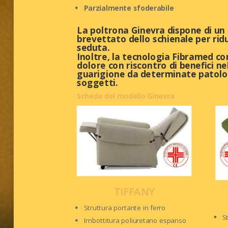
Parzialmente sfoderabile
La poltrona Ginevra dispone di 
brevettato dello schienale per ridu
seduta.
Inoltre, la tecnologia Fibramed co
dolore con riscontro di benefici n
guarigione da determinate patolo
soggetti.
Scheda del modello Ginevra
TIFFANY
Struttura portante in ferro
S
Imbottitura poliuretano espanso