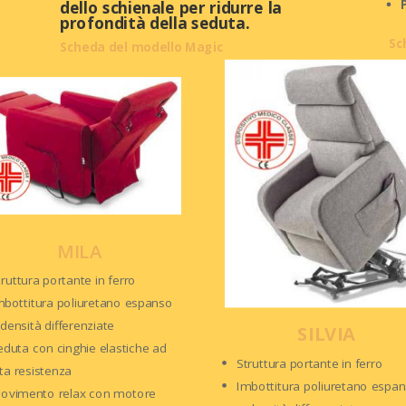
dello schienale per ridurre la
profondità della seduta.
Sc
Scheda del modello Magic
MILA
truttura portante in ferro
mbottitura poliuretano espanso
 densità differenziate
SILVIA
eduta con cinghie elastiche ad
Struttura portante in ferro
lta resistenza
Imbottitura poliuretano espa
ovimento relax con motore