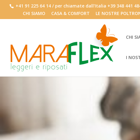
+41 91 225 64 14 / per chiamate dall'Italia +39 348 441 4
CHI SIAMO
CASA & COMFORT
LE NOSTRE POLTRO
CHI S
I NOS