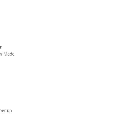
in
00% Made
per un