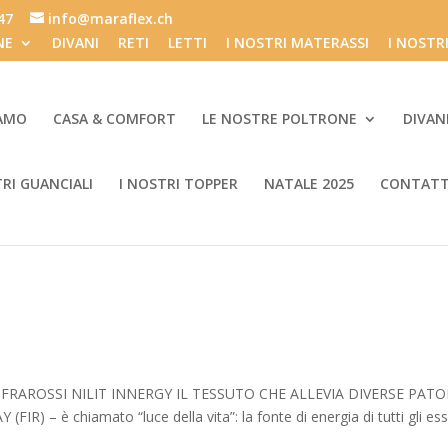
847
info@maraflex.ch
NE
DIVANI
RETI
LETTI
I NOSTRI MATERASSI
I NOSTR
IAMO
CASA & COMFORT
LE NOSTRE POLTRONE
DIVAN
TRI GUANCIALI
I NOSTRI TOPPER
NATALE 2025
CONTATT
INFRAROSSI NILIT INNERGY IL TESSUTO CHE ALLEVIA DIVERSE PAT
IR) – è chiamato “luce della vita”: la fonte di energia di tutti gli ess