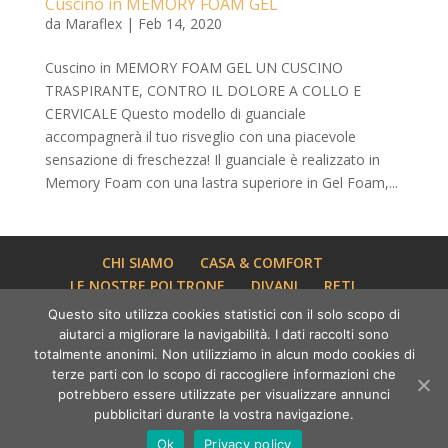
Cuscino in MEMORY FOAM GEL
da
Maraflex
|
Feb 14, 2020
Cuscino in MEMORY FOAM GEL UN CUSCINO
TRASPIRANTE, CONTRO IL DOLORE A COLLO E
CERVICALE Questo modello di guanciale
accompagnerà il tuo risveglio con una piacevole
sensazione di freschezza! Il guanciale è realizzato in
Memory Foam con una lastra superiore in Gel Foam,...
CHI SIAMO
CASA & COMFORT
LE NOSTRE POLTRONE
DIVANI
RETI
LETTI
I NOSTRI MATERASSI
Questo sito utilizza cookies statistici con il solo scopo di
I NOSTRI GUANCIALI
I NOSTRI TOPPER
aiutarci a migliorare la navigabilità. I dati raccolti sono
NATALE 2025
CONTATTI
totalmente anonimi. Non utilizziamo in alcun modo cookies di
terze parti con lo scopo di raccogliere informazioni che
potrebbero essere utilizzate per visualizzare annunci
Maraflex SAGL - via Laveggio 3, 6855 Stabio - Ticino
pubblicitari durante la vostra navigazione.
(CH) | Sito web realizzato da
Tecidea
|
Privacy
Ok
Privacy policy