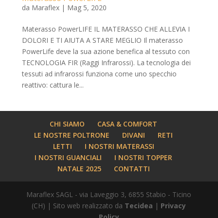
da
Maraflex
|
Mag 5, 2020
Materasso PowerLIFE IL MATERASSO CHE ALLEVIA I
DOLORI E TI AIUTA A STARE MEGLIO Il materasso
PowerLife deve la sua azione benefica al tessuto con
TECNOLOGIA FIR (Raggi Infrarossi). La tecnologia dei
tessuti ad infrarossi funziona come uno specchio
reattivo: cattura le...
CHI SIAMO
CASA & COMFORT
LE NOSTRE POLTRONE
DIVANI
RETI
LETTI
I NOSTRI MATERASSI
I NOSTRI GUANCIALI
I NOSTRI TOPPER
NATALE 2025
CONTATTI
Maraflex SAGL - via Laveggio 3, 6855 Stabio - Ticino
(CH) | Sito web realizzato da
Tecidea
|
Privacy
Policy