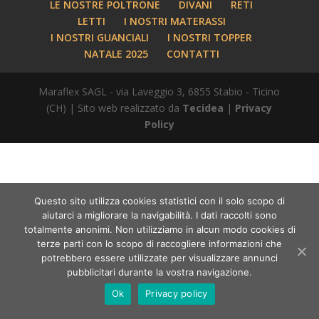
LE NOSTRE POLTRONE
DIVANI
RETI
LETTI
I NOSTRI MATERASSI
I NOSTRI GUANCIALI
I NOSTRI TOPPER
NATALE 2025
CONTATTI
Maraflex SAGL - via Laveggio 3, 6855 Stabio - Ticino
(CH) | Sito web realizzato da
Tecidea
|
Privacy
Policy
Questo sito utilizza cookies statistici con il solo scopo di
aiutarci a migliorare la navigabilità. I dati raccolti sono
totalmente anonimi. Non utilizziamo in alcun modo cookies di
terze parti con lo scopo di raccogliere informazioni che
potrebbero essere utilizzate per visualizzare annunci
pubblicitari durante la vostra navigazione.
Ok
Privacy policy