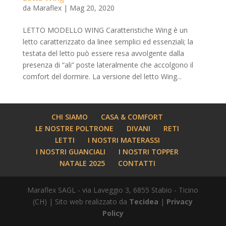
da
Maraflex
|
Mag 20, 2020
LETTO MODELLO WING Caratteristiche Wing è un
letto caratterizzato da linee semplici ed essenziali; la
testata del letto può essere resa avvolgente dalla
presenza di “ali” poste lateralmente che accolgono il
comfort del dormire. La versione del letto Wing...
CHI SIAMO
CASA & COMFORT
LE NOSTRE POLTRONE
DIVANI
RETI
LETTI
I NOSTRI MATERASSI
I NOSTRI GUANCIALI
I NOSTRI TOPPER
NATALE 2025
CONTATTI
Maraflex SAGL - via Laveggio 3, 6855 Stabio - Ticino
(CH) | Sito web realizzato da
Tecidea
|
Privacy
Policy