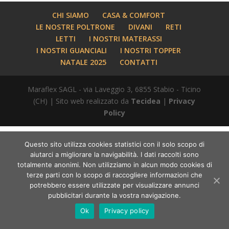
CHI SIAMO
CASA & COMFORT
LE NOSTRE POLTRONE
DIVANI
RETI
LETTI
I NOSTRI MATERASSI
I NOSTRI GUANCIALI
I NOSTRI TOPPER
NATALE 2025
CONTATTI
Maraflex SAGL - via Laveggio 3, 6855 Stabio - Ticino
(CH) | Sito web realizzato da
Tecidea
|
Privacy
Policy
Questo sito utilizza cookies statistici con il solo scopo di
aiutarci a migliorare la navigabilità. I dati raccolti sono
totalmente anonimi. Non utilizziamo in alcun modo cookies di
terze parti con lo scopo di raccogliere informazioni che
potrebbero essere utilizzate per visualizzare annunci
pubblicitari durante la vostra navigazione.
Ok
Privacy policy