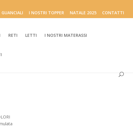
I GUANCIALI
I NOSTRI TOPPER
NATALE 2025
CONTATTI
I
RETI
LETTI
I NOSTRI MATERASSI
I
OLORI
umulata