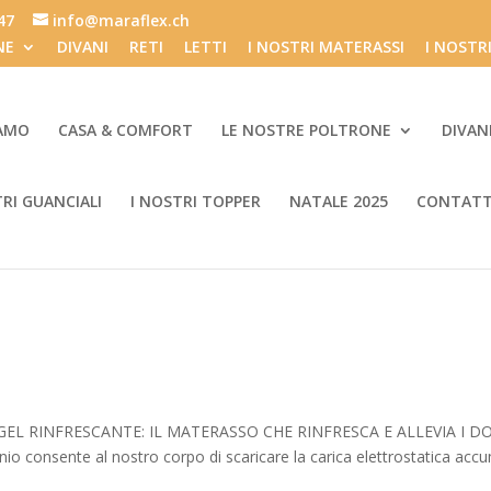
847
info@maraflex.ch
NE
DIVANI
RETI
LETTI
I NOSTRI MATERASSI
I NOSTR
IAMO
CASA & COMFORT
LE NOSTRE POLTRONE
DIVAN
TRI GUANCIALI
I NOSTRI TOPPER
NATALE 2025
CONTATT
EL RINFRESCANTE: IL MATERASSO CHE RINFRESCA E ALLEVIA I D
io consente al nostro corpo di scaricare la carica elettrostatica acc