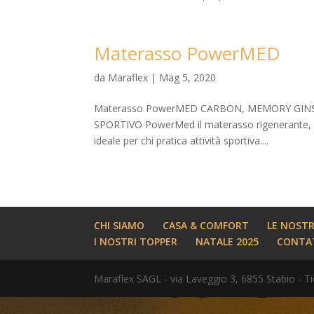
Materasso PowerMED
da
Maraflex
|
Mag 5, 2020
Materasso PowerMED CARBON, MEMORY GINS
SPORTIVO PowerMed il materasso rigenerante, gr
ideale per chi pratica attività sportiva....
CHI SIAMO
CASA & COMFORT
LE NOST
I NOSTRI TOPPER
NATALE 2025
CONTA
Maraflex SAGL - via Laveggio 3, 6855 Stabio - Ti