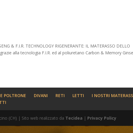
ENG & F.I.R. TECHNOLOGY RIGENERANTE: IL MATERASSO DELLO
azie alla tecnologia F.I.R. ed al poliuretano Carbon & Memory Gins
RE POLTRONE
DIVANI
RETI
LETTI
I NOSTRI MATERASS
TTI
cino (CH) | Sito web realizzato da
Tecidea
|
Privacy Policy